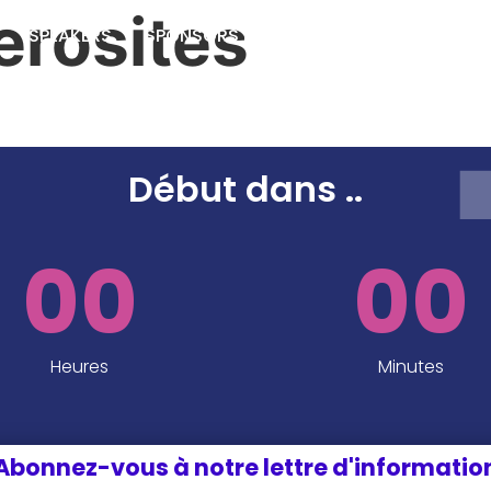
erosites
SPEAKERS
SPONSORS ET PARTENAIRES
INFOS P
EDITION 2024
Début dans
..
00
00
Heures
Minutes
Abonnez-vous à notre lettre d'informatio