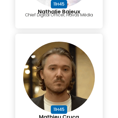
11H45
Nathalie Bajeux
Chief Digital Officer, Havas Média
11H45
Mathieu Crucq