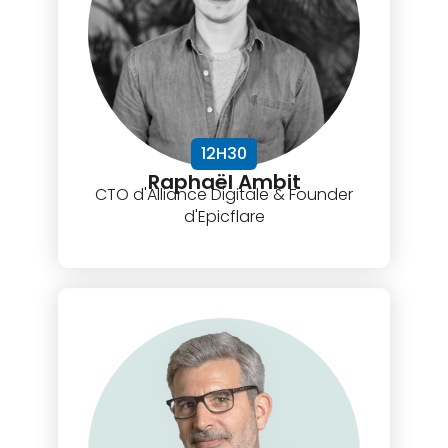
12H30
Raphaël Ambit
CTO d'Alliance Digitale & Founder
d'Epicflare