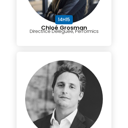
14H15
Chloé Grosman
Directrice Déléguée, Performics