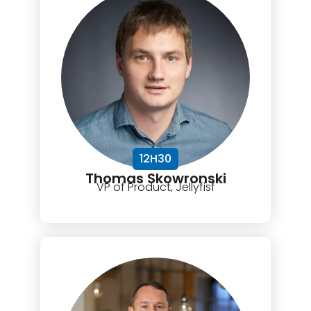
12H30
Thomas Skowronski
VP of Product, Jellyfisf