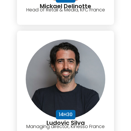
Mickael Delinotte
Head of Retail & Media, KFC France
14H30
Ludovic Silva
Managing director, Kinesso France