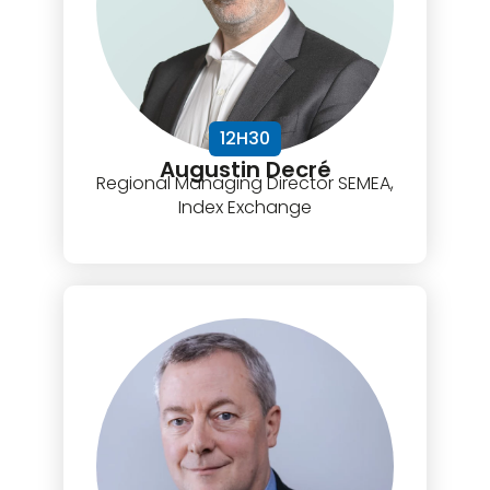
12H30
Augustin Decré
Regional Managing Director SEMEA,
Index Exchange