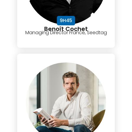
9H45
Benoît Cochet
Managing Director France, Seedtag