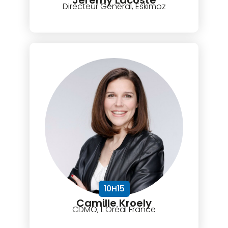
Jérémy Lacoste
Directeur Général, Eskimoz
10H15
Camille Kroely
CDMO, L'Oréal France