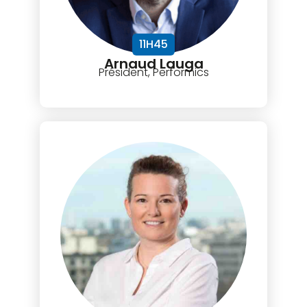
11H45
Arnaud Lauga
Président, Performics