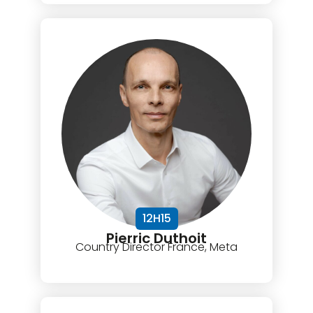
12H15
Pierric Duthoit
Country Director France, Meta