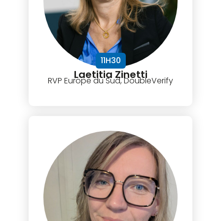
11H30
Laetitia Zinetti
RVP Europe du Sud, DoubleVerify