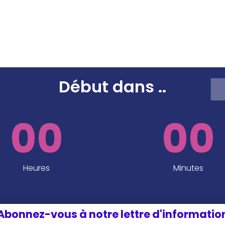
SPEAKERS
SPONSORS ET PARTENAIRES
INFOS P
EDITION 2024
Début dans
..
00
00
Heures
Minutes
Abonnez-vous à notre lettre d'informatio