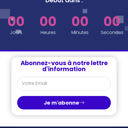
Début dans
.
00
00
00
00
Jours
Heures
Minutes
Secondes
Abonnez-vous à notre lettre
d'information
Je m'abonne