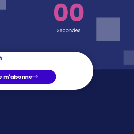
00
Secondes
n
e m'abonne