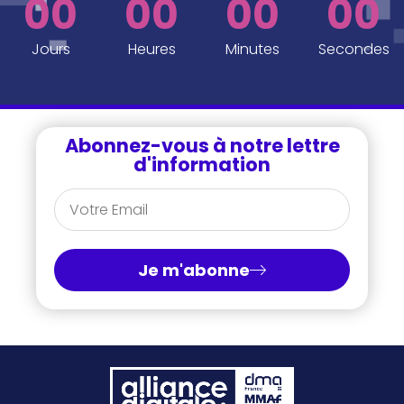
00
00
00
00
Jours
Heures
Minutes
Secondes
Abonnez-vous à notre lettre
d'information
Je m'abonne