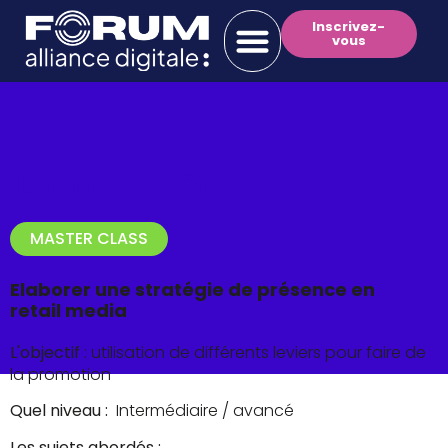
Inscrivez-
vous
14h00 >
17h00
MASTER CLASS
Elaborer une stratégie de présence en
retail media
L'
objectif
: utilisation de différents leviers pour faire de
la promotion
Quel niveau :
Intermédiaire / avancé
Les sujets abordés :