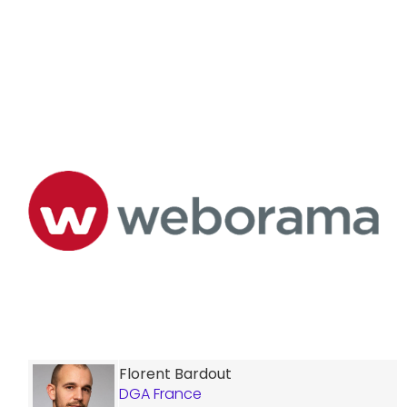
Florent Bardout
DGA France