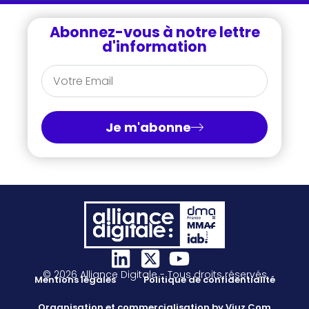
Abonnez-vous à notre lettre
d'information
Je m'abonne
© 2026 Alliance Digitale - Tous droits réservés
Mentions légales
Politique de confidentialité
Organisation et commercialisation by Viuz.Com