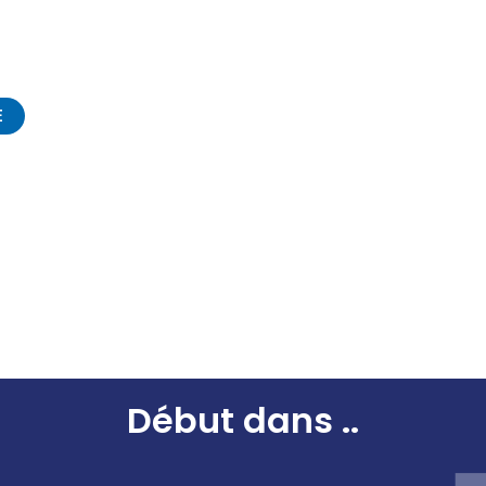
SPEAKERS
SPONSORS ET PARTENAIRES
INFOS P
EDITION 2024
E
Début dans
..