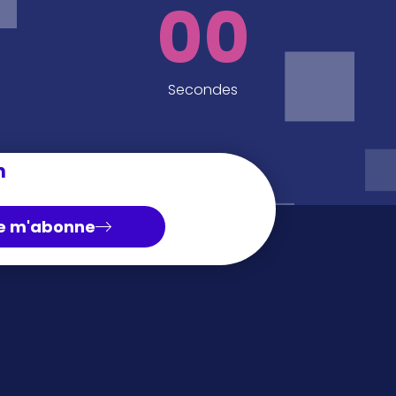
00
Secondes
n
e m'abonne