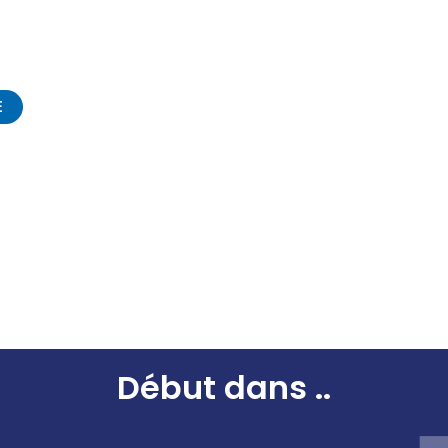
SPEAKERS
SPONSORS ET PARTENAIRES
INFOS P
EDITION 2024
E
Début dans
..