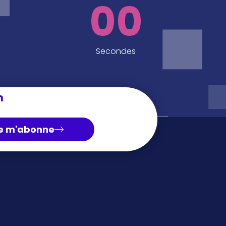
00
Secondes
n
e m'abonne