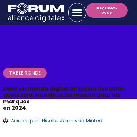
Inscrivez-
vous
9h25 >
9h50
TABLE RONDE
Dans un monde digital en pleine évolution,
quels sont les enjeux de mesure pour les
marques
en 2024
Animée par :
Nicolas Jaimes de Minted