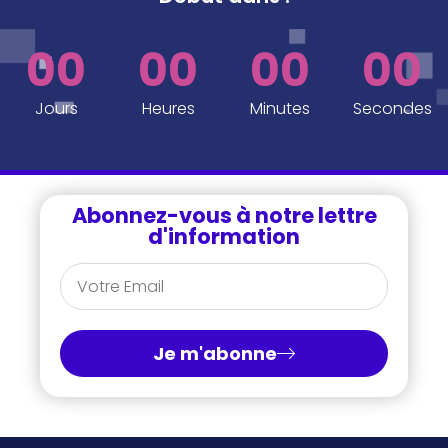
00
00
00
00
Jours
Heures
Minutes
Secondes
Abonnez-vous à notre lettre
d'information
Je m'abonne