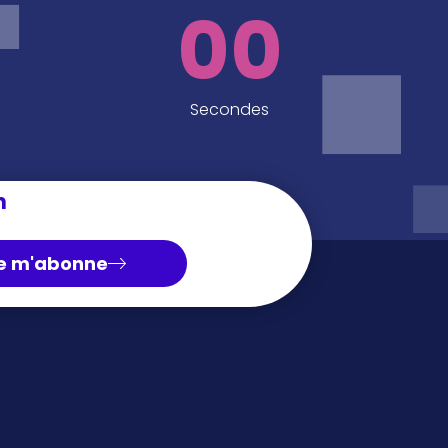
00
Secondes
n
e m'abonne