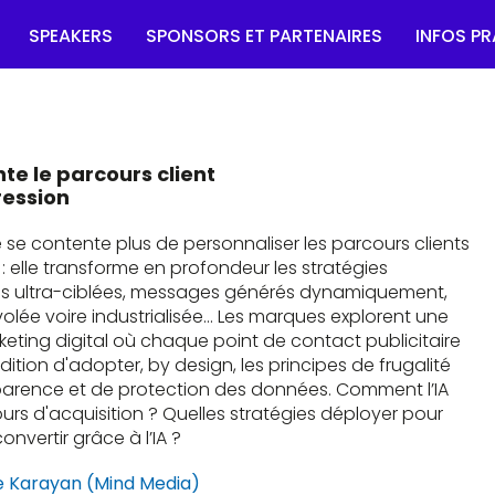
SPEAKERS
SPONSORS ET PARTENAIRES
INFOS P
EDITION 2024
te le parcours client
ression
e ne se contente plus de personnaliser les parcours clients
 : elle transforme en profondeur les stratégies
s ultra-ciblées, messages générés dynamiquement,
 volée voire industrialisée… Les marques explorent une
keting digital où chaque point de contact publicitaire
ndition d'adopter, by design, les principes de frugalité
parence et de protection des données. Comment l’IA
ours d'acquisition ? Quelles stratégies déployer pour
onvertir grâce à l’IA ?
 Karayan (Mind Media)