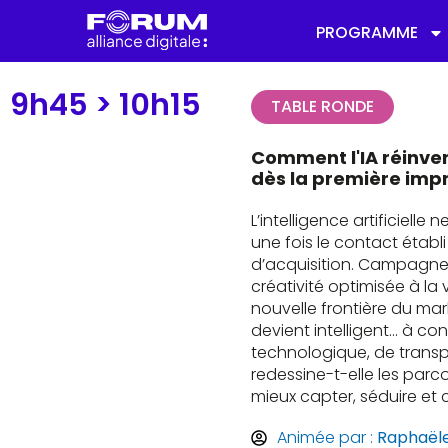
PROGRAMME
9h45 >
10h15
TABLE RONDE
Comment l'IA réinven
dès la première imp
L’intelligence artificiell
une fois le contact établi
d’acquisition. Campagne
créativité optimisée à la
nouvelle frontière du mar
devient intelligent... à co
technologique, de trans
redessine-t-elle les parc
mieux capter, séduire et c
Animée par :
Raphaële