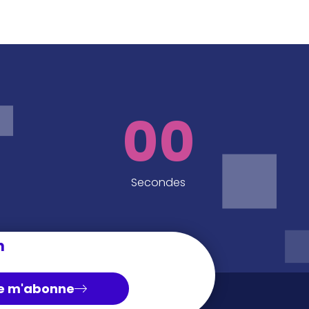
00
Secondes
n
e m'abonne