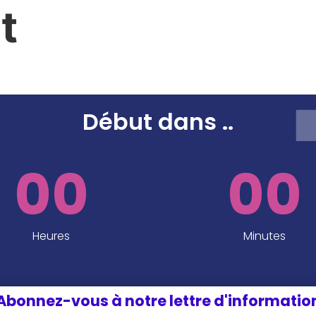
t
SPEAKERS
SPONSORS ET PARTENAIRES
INFOS P
EDITION 2024
Début dans
..
00
00
Heures
Minutes
Abonnez-vous à notre lettre d'informatio