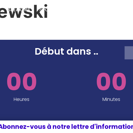
lewski
SPEAKERS
SPONSORS ET PARTENAIRES
INFOS P
EDITION 2024
Début dans
..
00
00
Heures
Minutes
Abonnez-vous à notre lettre d'informatio