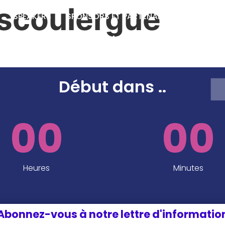
scoulergue
SPEAKERS
SPONSORS ET PARTENAIRES
INFOS P
EDITION 2024
Début dans
..
00
00
Heures
Minutes
Abonnez-vous à notre lettre d'informatio