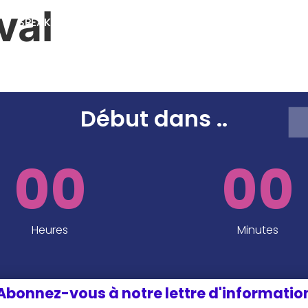
val
SPEAKERS
SPONSORS ET PARTENAIRES
INFOS P
EDITION 2024
Début dans
..
00
00
Heures
Minutes
Abonnez-vous à notre lettre d'informatio