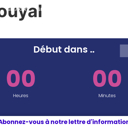
ouyal
SPEAKERS
SPONSORS ET PARTENAIRES
INFOS P
EDITION 2024
Début dans
..
00
00
Heures
Minutes
Abonnez-vous à notre lettre d'informatio