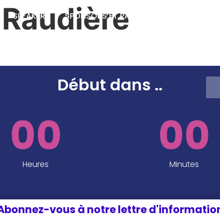
 Raudière
SPEAKERS
SPONSORS ET PARTENAIRES
INFOS P
EDITION 2024
Début dans
..
00
00
Heures
Minutes
Abonnez-vous à notre lettre d'informatio