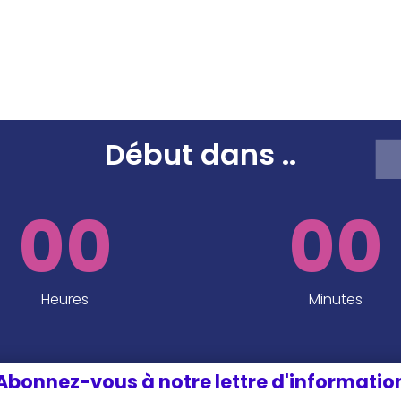
SPEAKERS
SPONSORS ET PARTENAIRES
INFOS P
EDITION 2024
Début dans
..
00
00
Heures
Minutes
Abonnez-vous à notre lettre d'informatio