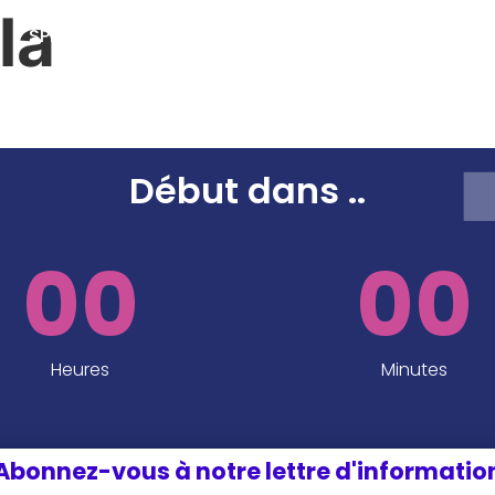
la
SPEAKERS
SPONSORS ET PARTENAIRES
INFOS P
EDITION 2024
Début dans
..
00
00
Heures
Minutes
Abonnez-vous à notre lettre d'informatio