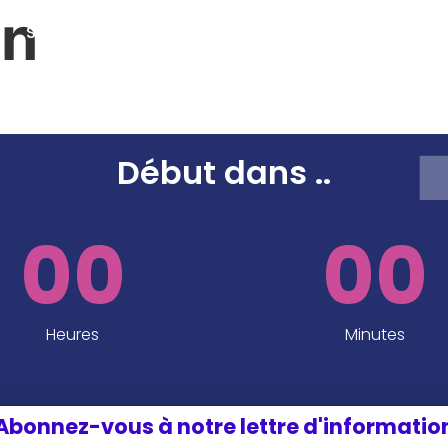
in
SPEAKERS
SPONSORS ET PARTENAIRES
INFOS P
EDITION 2024
Début dans
..
00
00
Heures
Minutes
Abonnez-vous à notre lettre d'informatio