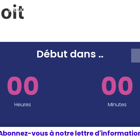
oit
SPEAKERS
SPONSORS ET PARTENAIRES
INFOS P
EDITION 2024
Début dans
..
00
00
Heures
Minutes
Abonnez-vous à notre lettre d'informatio